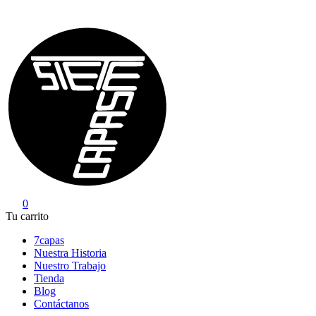
Saltar
al
contenido
0
7Capas
Tu carrito
7capas
Nuestra Historia
Nuestro Trabajo
Tienda
Blog
Contáctanos