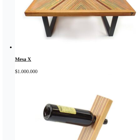
Mesa X
$
1.000.000