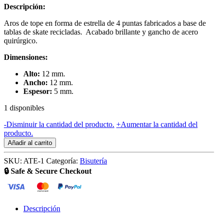
Descripción:
original
actual
era:
es:
Aros de tope en forma de estrella de 4 puntas fabricados a base de
$5.000.
$2.500.
tablas de skate recicladas. Acabado brillante y gancho de acero
quirúrgico.
Dimensiones:
Alto:
12 mm.
Ancho:
12 mm.
Espesor:
5 mm.
1 disponibles
Aros
-
Disminuir la cantidad del producto.
+
Aumentar la cantidad del
de
producto.
Tope
Añadir al carrito
Estrella
cantidad
SKU:
ATE-1
Categoría:
Bisutería
🔒 Safe & Secure Checkout
Descripción