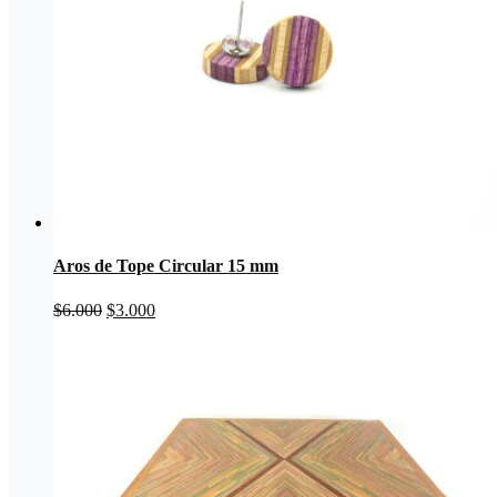
Aros de Tope Circular 15 mm
El
El
$
6.000
$
3.000
precio
precio
original
actual
era:
es:
$6.000.
$3.000.