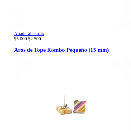
Añadir al carrito
El
El
$
5.000
$
2.500
precio
precio
original
actual
Aros de Tope Rombo Pequeño (15 mm)
era:
es:
$5.000.
$2.500.