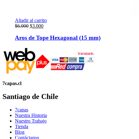
Añadir al carrito
El
El
$
6.000
$
3.000
precio
precio
original
actual
Aros de Tope Hexagonal (15 mm)
era:
es:
$6.000.
$3.000.
7capas.cl
Santiago de Chile
7capas
Nuestra Historia
Nuestro Trabajo
Tienda
Blog
Contáctanos