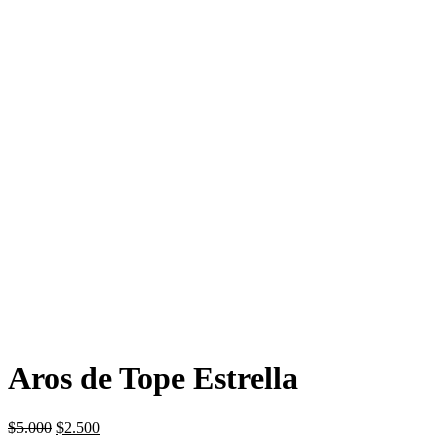
Aros de Tope Estrella
El
El
$
5.000
$
2.500
precio
precio