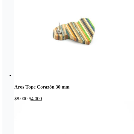
Aros Tope Corazón 30 mm
El
El
$
8.000
$
4.000
precio
precio
original
actual
era:
es:
$8.000.
$4.000.