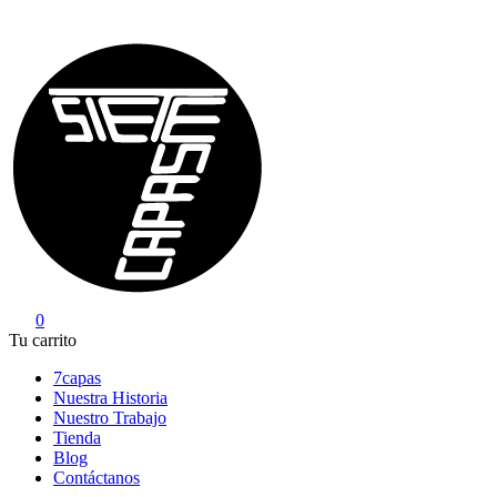
Saltar
al
contenido
0
7Capas
Tu carrito
7capas
Nuestra Historia
Nuestro Trabajo
Tienda
Blog
Contáctanos