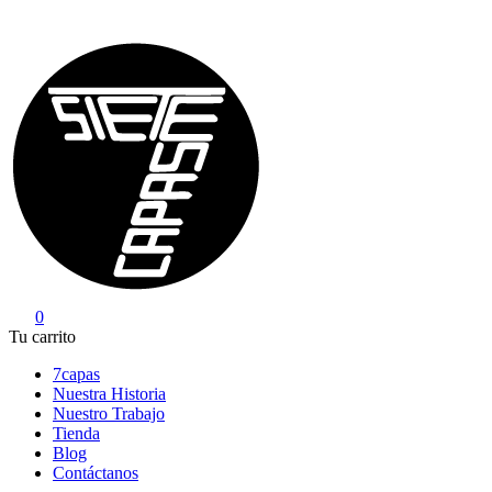
Saltar
al
contenido
0
7Capas
Tu carrito
7capas
Nuestra Historia
Nuestro Trabajo
Tienda
Blog
Contáctanos