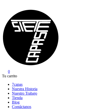
Saltar
al
contenido
0
7Capas
Tu carrito
7capas
Nuestra Historia
Nuestro Trabajo
Tienda
Blog
Contáctanos