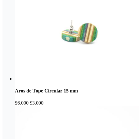
Aros de Tope Circular 15 mm
El
El
$
6.000
$
3.000
precio
precio
original
actual
era:
es:
$6.000.
$3.000.