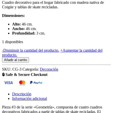
Cuadro decorativo para el hogar fabricado con madera nativa de
Coigüe y tablas de skate recicladas.
Dimensiones:
Alto:
46 cm.
Ancho:
46 cm.
Profundidad:
3 cm.
1 disponibles
Cuadro
-
Disminuir la cantidad del producto.
+
Aumentar la cantidad del
"Geometría"
producto.
#3
Añadir al carrito
cantidad
SKU:
CG-3
Categoría:
Decoración
🔒 Safe & Secure Checkout
Descripción
Información adicional
Pieza #3 de la serie «Geometría», compuesta de cuatro cuadros
decorativos fabricados a partir de tablas de skate recicladas. El