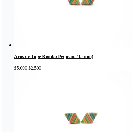
Aros de Tope Rombo Pequeño (15 mm)
El
El
$
5.000
$
2.500
precio
precio
original
actual
era:
es:
$5.000.
$2.500.