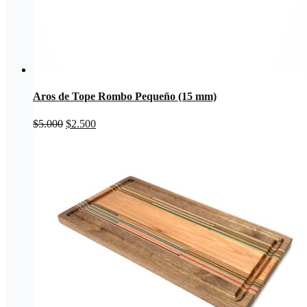
Aros de Tope Rombo Pequeño (15 mm)
El
El
$
5.000
$
2.500
precio
precio
original
actual
era:
es:
$5.000.
$2.500.