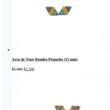
Aros de Tope Rombo Pequeño (15 mm)
El
El
$
5.000
$
2.500
precio
precio
original
actual
era:
es:
$5.000.
$2.500.